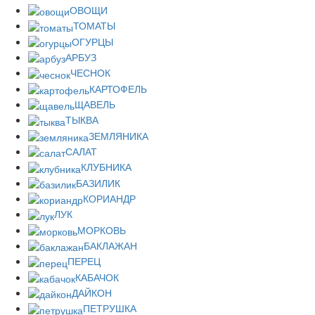
ОВОЩИ
ТОМАТЫ
ОГУРЦЫ
АРБУЗ
ЧЕСНОК
КАРТОФЕЛЬ
ЩАВЕЛЬ
ТЫКВА
ЗЕМЛЯНИКА
САЛАТ
КЛУБНИКА
БАЗИЛИК
КОРИАНДР
ЛУК
МОРКОВЬ
БАКЛАЖАН
ПЕРЕЦ
КАБАЧОК
ДАЙКОН
ПЕТРУШКА