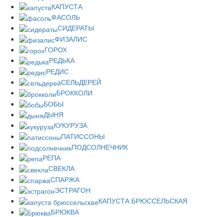
КАПУСТА
ФАСОЛЬ
СИДЕРАТЫ
ФИЗАЛИС
ГОРОХ
РЕДЬКА
РЕДИС
СЕЛЬДЕРЕЙ
БРОККОЛИ
БОБЫ
ДЫНЯ
КУКУРУЗА
ПАТИССОНЫ
ПОДСОЛНЕЧНИК
РЕПА
СВЕКЛА
СПАРЖА
ЭСТРАГОН
КАПУСТА БРЮССЕЛЬСКАЯ
БРЮКВА