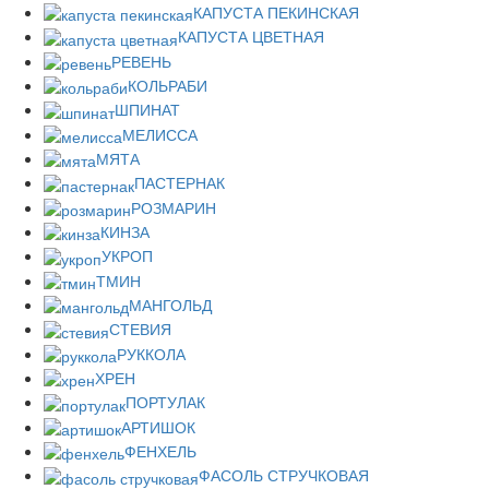
КАПУСТА ПЕКИНСКАЯ
КАПУСТА ЦВЕТНАЯ
РЕВЕНЬ
КОЛЬРАБИ
ШПИНАТ
МЕЛИССА
МЯТА
ПАСТЕРНАК
РОЗМАРИН
КИНЗА
УКРОП
ТМИН
МАНГОЛЬД
СТЕВИЯ
РУККОЛА
ХРЕН
ПОРТУЛАК
АРТИШОК
ФЕНХЕЛЬ
ФАСОЛЬ СТРУЧКОВАЯ